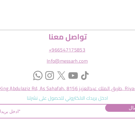
تواصل معنا
+966547175853
Info@messarh.com
ك عبدالعزيز 8156, Riyadh 13321
ادخل بريدك الالكتروني للحصول على نشرتنا
ال