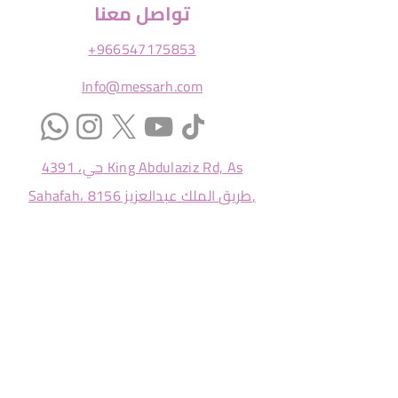
تواصل معنا
+966547175853
Info@messarh.com
حي، 4391 King Abdulaziz Rd, As
Sahafah، طريق الملك عبدالعزيز 8156,
Riyadh 13321
ادخل بريدك الالكتروني للحصول على نشرتنا
إرسال